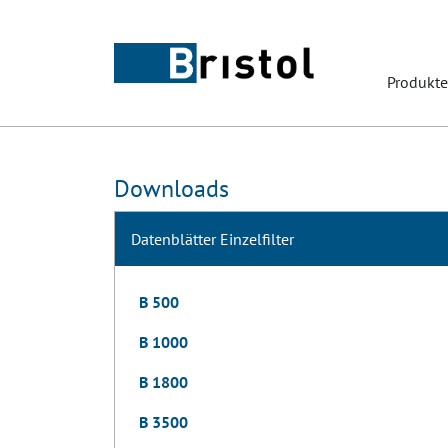
Produkte
Downloads
Datenblätter Einzelfilter
B 500
B 1000
B 1800
B 3500